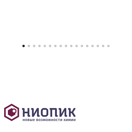
+7 495 408 81 66
dez@niopik.ru
Отзывы
Доставка
О компании
Гарантия
Упаковка
Ветеринария
Бытовая химия
Стоматология