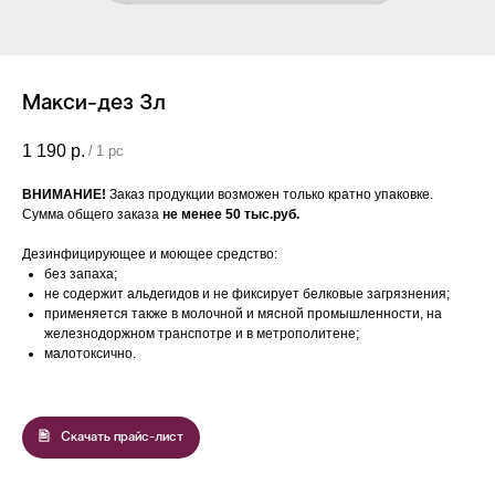
Макси-дез 3л
1 190
р.
/
1 pc
ВНИМАНИЕ!
Заказ продукции возможен только кратно упаковке.
Сумма общего заказа
не менее 50 тыс.руб.
Дезинфицирующее и моющее средство:
без запаха;
не содержит альдегидов и не фиксирует белковые загрязнения;
применяется также в молочной и мясной промышленности, на
железнодоржном транспотре и в метрополитене;
малотоксично.
Скачать прайс-лист