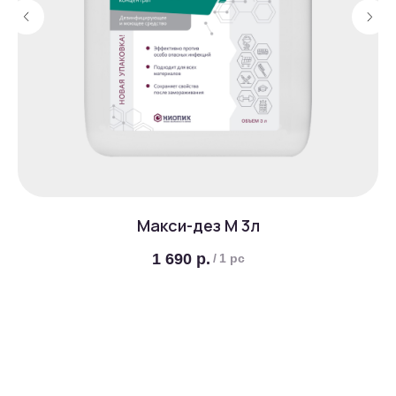
Макси-дез М 3л
1 690
р.
/
1 pc